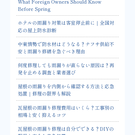
What Foreign Owners Should Know
Before Spring
ホテルの雨漏り対策は客室停止前に｜全国対
応の屋上防水診断
中東情勢で防水材はどうなる？ナフサ供給不
安と雨漏り修繕を急ぐべき理由
何度修理しても雨漏りが直らない原因は？再
発を止める調査と業者選び
屋根の雨漏りを内側から確認する方法と応急
処置｜修理の限界も解説
瓦屋根の雨漏り修理費用はいくら？工事別の
相場と安く抑えるコツ
瓦屋根の雨漏り修理は自分でできる？DIYの