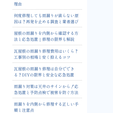
理由
何度修理しても雨漏りが直らない原
因は？再発を止める調査と業者選び
屋根の雨漏りを内側から確認する方
法と応急処置｜修理の限界も解説
瓦屋根の雨漏り修理費用はいくら？
工事別の相場と安く抑えるコツ
瓦屋根の雨漏り修理は自分ででき
る？DIYの限界と安全な応急処置
雨漏り対策は天井のサインから！応
急処置と予防点検で被害を防ぐ方法
雨漏りを内側から修理する正しい手
順と注意点