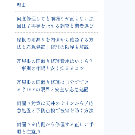
理由
何度修理しても雨漏りが直らない原
因は？再発を止める調査と業者選び
屋根の雨漏りを内側から確認する方
法と応急処置｜修理の限界も解説
瓦屋根の雨漏り修理費用はいくら？
工事別の相場と安く抑えるコツ
瓦屋根の雨漏り修理は自分ででき
る？DIYの限界と安全な応急処置
雨漏り対策は天井のサインから！応
急処置と予防点検で被害を防ぐ方法
雨漏りを内側から修理する正しい手
順と注意点