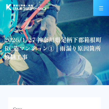
2026/1/27 神奈川県足柄下郡箱根町
RC造マンション①｜雨漏り原因箇所
修繕工事
Case