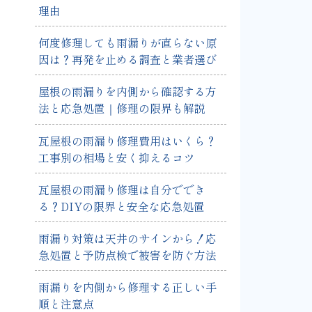
理由
何度修理しても雨漏りが直らない原
因は？再発を止める調査と業者選び
屋根の雨漏りを内側から確認する方
法と応急処置｜修理の限界も解説
瓦屋根の雨漏り修理費用はいくら？
工事別の相場と安く抑えるコツ
瓦屋根の雨漏り修理は自分ででき
る？DIYの限界と安全な応急処置
雨漏り対策は天井のサインから！応
急処置と予防点検で被害を防ぐ方法
雨漏りを内側から修理する正しい手
順と注意点