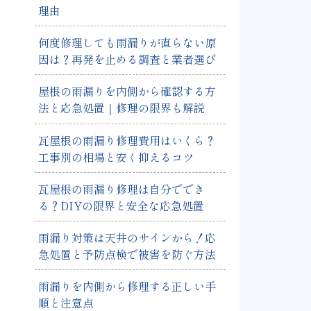
理由
何度修理しても雨漏りが直らない原
因は？再発を止める調査と業者選び
屋根の雨漏りを内側から確認する方
法と応急処置｜修理の限界も解説
瓦屋根の雨漏り修理費用はいくら？
工事別の相場と安く抑えるコツ
瓦屋根の雨漏り修理は自分ででき
る？DIYの限界と安全な応急処置
雨漏り対策は天井のサインから！応
急処置と予防点検で被害を防ぐ方法
雨漏りを内側から修理する正しい手
順と注意点