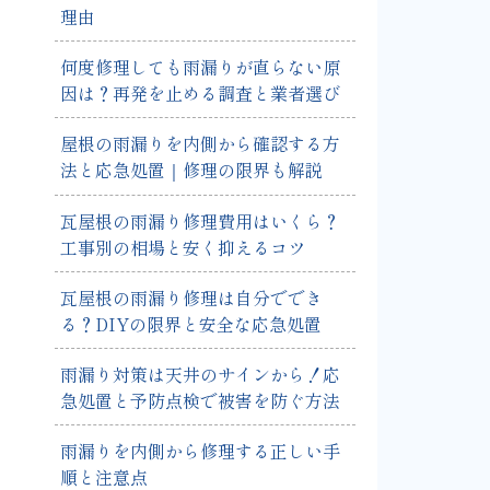
理由
何度修理しても雨漏りが直らない原
因は？再発を止める調査と業者選び
屋根の雨漏りを内側から確認する方
法と応急処置｜修理の限界も解説
瓦屋根の雨漏り修理費用はいくら？
工事別の相場と安く抑えるコツ
瓦屋根の雨漏り修理は自分ででき
る？DIYの限界と安全な応急処置
雨漏り対策は天井のサインから！応
急処置と予防点検で被害を防ぐ方法
雨漏りを内側から修理する正しい手
順と注意点