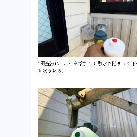
⇧調査液(レッド)を添加して散水(2階サッシ
り吹き込み)