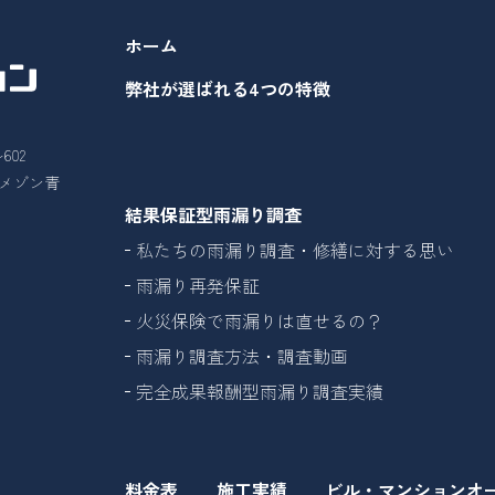
ホーム
弊社が選ばれる4つの特徴
602
26メゾン青
結果保証型雨漏り調査
私たちの雨漏り調査・修繕に対する思い
雨漏り再発保証
火災保険で雨漏りは直せるの？
雨漏り調査方法・調査動画
完全成果報酬型雨漏り調査実績
料金表
施工実績
ビル・マンションオ