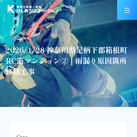
2026/1/28 神奈川県足柄下郡箱根町
RC造マンション②｜雨漏り原因箇所
修繕工事
Case