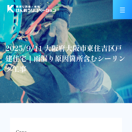
2025/9/11 大阪府大阪市東住吉区戸
建住宅｜雨漏り原因箇所含むシーリン
グ工事
Case