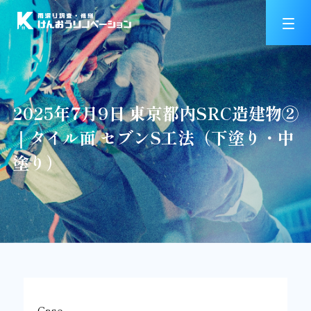
2025年7月9日 東京都内SRC造建物②
｜タイル面 セブンS工法（下塗り・中
塗り）
Case