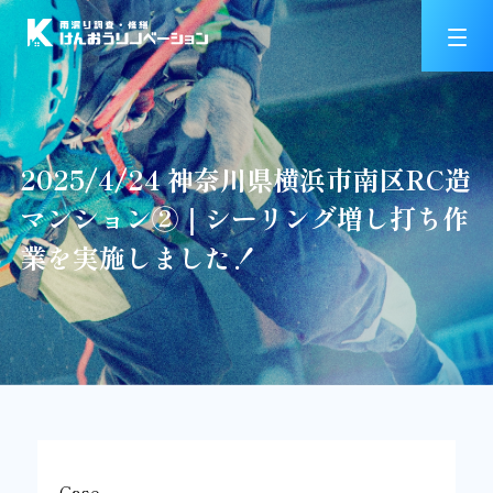
2025/4/24 神奈川県横浜市南区RC造
マンション②｜シーリング増し打ち作
業を実施しました！
Case